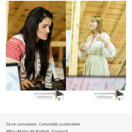
Să ne cunoaștem
Comunități sustenabile
Altița ulițelor din Borlești
Donează