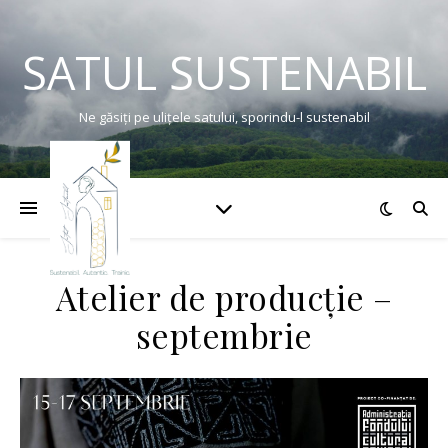
SATUL SUSTENABIL
Ne găsiți pe ulițele satului, sporindu-l sustenabil
Atelier de producție –
septembrie