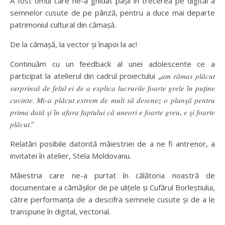
A fost omul care ne-a ghidat pașii în trecerea pe digital a
semnelor cusute de pe pânză, pentru a duce mai departe
patrimoniul cultural din cămașă.
De la cămașă, la vector și înapoi la ac!
Continuăm cu un feedback al unei adolescente ce a
participat la atelierul din cadrul proiectului „𝑎𝑚 𝑟𝑎̆𝑚𝑎𝑠 𝑝𝑙𝑎̆𝑐𝑢𝑡
𝑠𝑢𝑟𝑝𝑟𝑖𝑛𝑠𝑎̆ 𝑑𝑒 𝑓𝑒𝑙𝑢𝑙 𝑒𝑖 𝑑𝑒 𝑎 𝑒𝑥𝑝𝑙𝑖𝑐𝑎 𝑙𝑢𝑐𝑟𝑢𝑟𝑖𝑙𝑒 𝑓𝑜𝑎𝑟𝑡𝑒 𝑔𝑟𝑒𝑙𝑒 𝑖̂𝑛 𝑝𝑢𝑡̦𝑖𝑛𝑒
𝑐𝑢𝑣𝑖𝑛𝑡𝑒. 𝑀𝑖-𝑎 𝑝𝑙𝑎̆𝑐𝑢𝑡 𝑒𝑥𝑡𝑟𝑒𝑚 𝑑𝑒 𝑚𝑢𝑙𝑡 𝑠𝑎̆ 𝑑𝑒𝑠𝑒𝑛𝑒𝑧 𝑜 𝑝𝑙𝑎𝑛𝑠̦𝑎̆ 𝑝𝑒𝑛𝑡𝑟𝑢
𝑝𝑟𝑖𝑚𝑎 𝑑𝑎𝑡𝑎̆ 𝑠̦𝑖 𝑖̂𝑛 𝑎𝑓𝑎𝑟𝑎 𝑓𝑎𝑝𝑡𝑢𝑙𝑢𝑖 𝑐𝑎̆ 𝑢𝑛𝑒𝑜𝑟𝑖 𝑒 𝑓𝑜𝑎𝑟𝑡𝑒 𝑔𝑟𝑒𝑢, 𝑒 𝑠̦𝑖 𝑓𝑜𝑎𝑟𝑡𝑒
𝑝𝑙𝑎̆𝑐𝑢𝑡.”
Relatări posibile datorită măiestriei de a ne fi antrenor, a
invitatei în atelier, Stela Moldovanu.
Măiestria care ne-a purtat în călătoria noastră de
documentare a cămășilor de pe ulițele și Cufărul Borleștiului,
către performanța de a descifra semnele cusute și de a le
transpune în digital, vectorial.