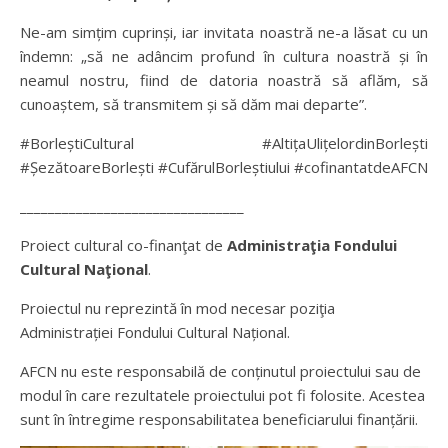
Ne-am simțim cuprinși, iar invitata noastră ne-a lăsat cu un
îndemn: „să ne adâncim profund în cultura noastră și în
neamul nostru, fiind de datoria noastră să aflăm, să
cunoaștem, să transmitem și să dăm mai departe”.
#BorleștiCultural #AltițaUlițelordinBorlești
#ȘezătoareBorlești #CufărulBorleștiului #cofinantatdeAFCN
________________________________
Proiect cultural co-finanţat de
Administraţia Fondului
Cultural Naţional
.
Proiectul nu reprezintă în mod necesar poziţia
Administrației Fondului Cultural Național.
AFCN nu este responsabilă de conținutul proiectului sau de
modul în care rezultatele proiectului pot fi folosite. Acestea
sunt în întregime responsabilitatea beneficiarului finanțării.