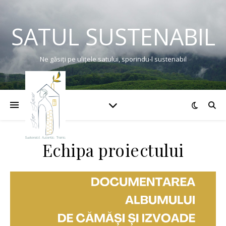
SATUL SUSTENABIL
Ne găsiți pe ulițele satului, sporindu-l sustenabil
Echipa proiectului