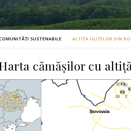
COMUNITĂȚI SUSTENABILE
ALTIȚA ULIȚELOR DIN BO
Harta cămășilor cu altiț