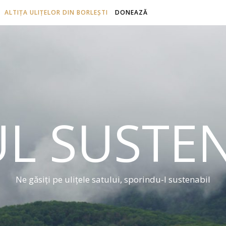
ALTIȚA ULIȚELOR DIN BORLEȘTI
DONEAZĂ
L SUSTE
Ne găsiți pe ulițele satului, sporindu-l sustenabil